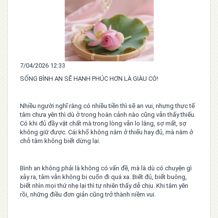
7/04/2026 12:33
SỐNG BÌNH AN SẼ HẠNH PHÚC HƠN LÀ GIÀU CÓ!
Nhiều người nghĩ rằng có nhiều tiền thì sẽ an vui, nhưng thực tế
tâm chưa yên thì dù ở trong hoàn cảnh nào cũng vẫn thấy thiếu.
Có khi đủ đầy vật chất mà trong lòng vẫn lo lắng, sợ mất, sợ
không giữ được. Cái khổ không nằm ở thiếu hay đủ, mà nằm ở
chỗ tâm không biết dừng lại.
Bình an không phải là không có vấn đề, mà là dù có chuyện gì
xảy ra, tâm vẫn không bị cuốn đi quá xa. Biết đủ, biết buông,
biết nhìn mọi thứ nhẹ lại thì tự nhiên thấy dễ chịu. Khi tâm yên
rồi, những điều đơn giản cũng trở thành niềm vui.