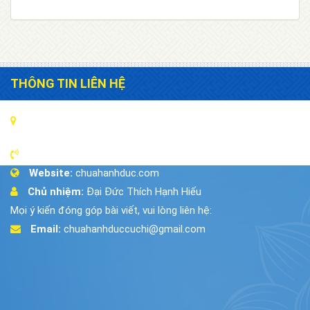
THÔNG TIN LIÊN HỆ
Địa chỉ:
18/6A Đường 442, Xã Phú Hòa Đông, Huyện Củ
Chi ,Tp.HCM
Điện thoại:
028.35.037.707
Website:
chuahanhduc.com
Chủ nhiệm:
Đại Đức Thích Hạnh Hiếu
Mọi ý kiến đóng góp bài viết, vui lòng liên hệ:
Email:
chuahanhduccuchi@gmail.com