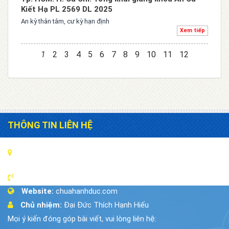
Kiết Hạ PL 2569 DL 2025
An kỳ thân tâm, cư kỳ hạn định
Xem tiếp
1
2
3
4
5
6
7
8
9
10
11
12
THÔNG TIN LIÊN HỆ
Địa chỉ:
18/6A Đường 442, Xã Phú Hòa Đông, Huyện Củ
Chi ,Tp.HCM
Điện thoại:
028.35.037.707
Website:
chuahanhduc.com
Chủ nhiệm:
Đại Đức Thích Hạnh Hiếu
Mọi ý kiến đóng góp bài viết, vui lòng liên hệ: