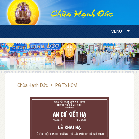
MENU
Chùa Hạnh Đức
PG Tp.HCM