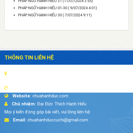
PHÁP NGỮ HẠNH HIẾU 31
(11/07/2024 3:55)
PHÁP NGỮ HẠNH HIẾU 01-30
( 9/07/2024 4:01)
PHÁP NGỮ HẠNH HIẾU 30
( 7/07/2024 9:11)
THÔNG TIN LIÊN HỆ
Địa chỉ:
18/6A Đường 442, Xã Phú Hòa Đông, Huyện Củ
Chi ,Tp.HCM
Điện thoại:
028.35.037.707
Website:
chuahanhduc.com
Chủ nhiệm:
Đại Đức Thích Hạnh Hiếu
Mọi ý kiến đóng góp bài viết, vui lòng liên hệ:
Email:
chuahanhduccuchi@gmail.com