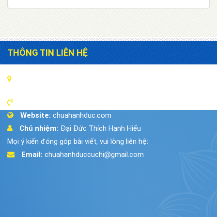
THÔNG TIN LIÊN HỆ
Địa chỉ:
18/6A Đường 442, Xã Phú Hòa Đông, Huyện Củ
Chi ,Tp.HCM
Điện thoại:
028.35.037.707
Website:
chuahanhduc.com
Chủ nhiệm:
Đại Đức Thích Hạnh Hiếu
Mọi ý kiến đóng góp bài viết, vui lòng liên hệ:
Email:
chuahanhduccuchi@gmail.com