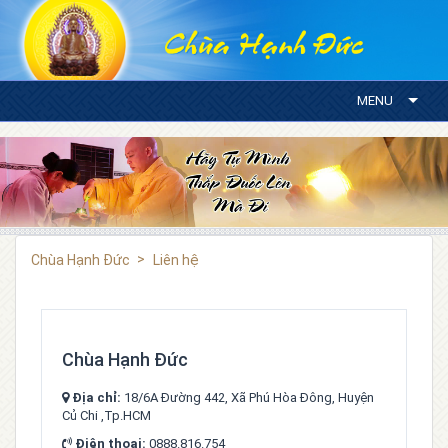
MENU
Chùa Hạnh Đức
Liên hệ
Chùa Hạnh Đức
Địa chỉ:
18/6A Đường 442, Xã Phú Hòa Đông, Huyện
Củ Chi ,Tp.HCM
Điện thoại:
0888.816.754