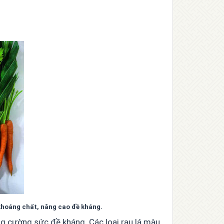
khoáng chất, nâng cao đề kháng.
ng cường sức đề kháng. Các loại rau lá màu