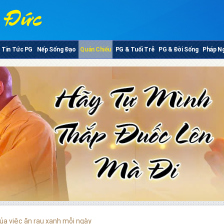
Tin Tức PG
Nếp Sống Đạo
Quán Chiếu
PG & Tuổi Trẻ
PG & Đời Sống
Pháp N
của việc ăn rau xanh mỗi ngày