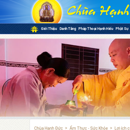
Giới Thiệu
Danh Tăng
Pháp Thoại Hạnh Hiếu
Phật Sự
Chùa Hạnh Đức
Ẩm Thực - Sức Khỏe
Lợi ích 