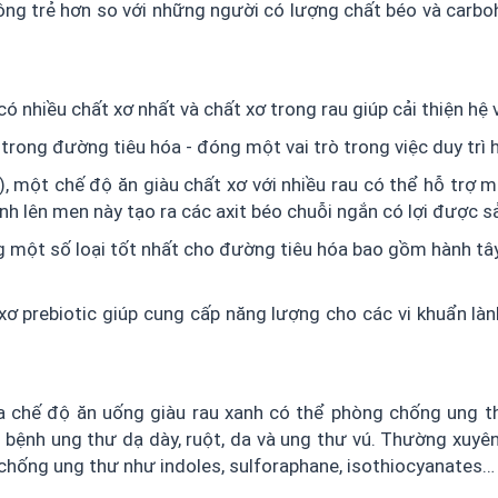
rông trẻ hơn so với những người có lượng chất béo và carb
nhiều chất xơ nhất và chất xơ trong rau giúp cải thiện hệ v
n trong đường tiêu hóa - đóng một vai trò trong việc duy trì
 một chế độ ăn giàu chất xơ với nhiều rau có thể hỗ trợ m
ình lên men này tạo ra các axit béo chuỗi ngắn có lợi được sả
g một số loại tốt nhất cho đường tiêu hóa bao gồm hành tây,
ơ prebiotic giúp cung cấp năng lượng cho các vi khuẩn là
 chế độ ăn uống giàu rau xanh có thể phòng chống ung t
 bệnh ung thư dạ dày, ruột, da và ung thư vú. Thường xuyên 
t chống ung thư như indoles, sulforaphane, isothiocyanates…