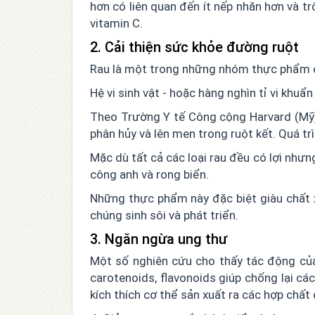
hơn có liên quan đến ít nếp nhăn hơn và t
vitamin C.
2. Cải thiện sức khỏe đường ruột
Rau là một trong những nhóm thực phẩm có 
Hệ vi sinh vật - hoặc hàng nghìn tỉ vi khuẩ
Theo Trường Y tế Công cộng Harvard (Mỹ),
phân hủy và lên men trong ruột kết. Quá tr
Mặc dù tất cả các loại rau đều có lợi nhưn
công anh và rong biển.
Những thực phẩm này đặc biệt giàu chất x
chúng sinh sôi và phát triển.
3. Ngăn ngừa ung thư
Một số nghiên cứu cho thấy tác động của
carotenoids, flavonoids giúp chống lại các
kích thích cơ thể sản xuất ra các hợp chấ