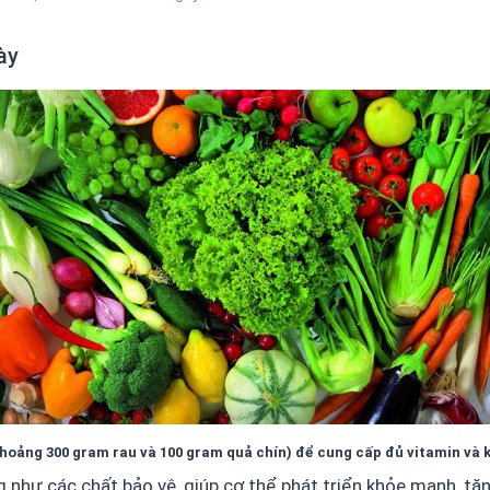
ày
hoảng 300 gram rau và 100 gram quả chín) để cung cấp đủ vitamin và 
g như các chất bảo vệ, giúp cơ thể phát triển khỏe mạnh, tă