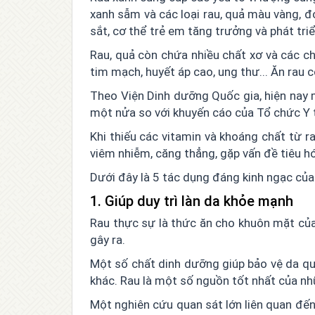
xanh sẫm và các loại rau, quả màu vàng, đ
sắt, cơ thể trẻ em tăng trưởng và phát tri
Rau, quả còn chứa nhiều chất xơ và các c
tim mạch, huyết áp cao, ung thư... Ăn rau 
Theo Viện Dinh dưỡng Quốc gia, hiện nay 
một nửa so với khuyến cáo của Tổ chức Y t
Khi thiếu các vitamin và khoáng chất từ r
viêm nhiễm, căng thẳng, gặp vấn đề tiêu hó
Dưới đây là 5 tác dụng đáng kinh ngạc của
1. Giúp duy trì làn da khỏe mạnh
Rau thực sự là thức ăn cho khuôn mặt của
gây ra.
Một số chất dinh dưỡng giúp bảo vệ da qu
khác. Rau là một số nguồn tốt nhất của nh
Một nghiên cứu quan sát lớn liên quan đến