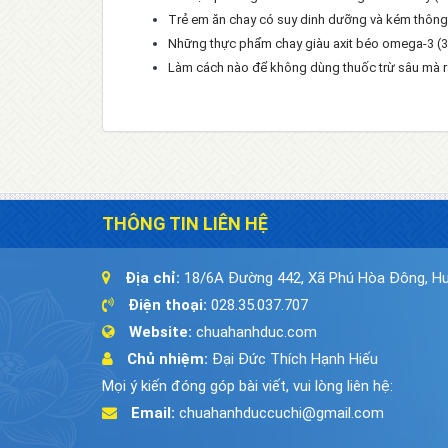
Trẻ em ăn chay có suy dinh dưỡng và kém thôn
Những thực phẩm chay giàu axit béo omega-3
(
Làm cách nào để không dùng thuốc trừ sâu mà rau
THÔNG TIN LIÊN HỆ
Địa chỉ:
18/6A Đường 442, Xã Phú Hòa Đông, Hu
Điện thoại:
028.35.037.707
Website:
chuahanhduc.com
Chủ nhiệm:
Đại Đức Thích Hạnh Hiếu
Mọi ý kiến đóng góp bài viết, vui lòng liên hệ:
Email:
chuahanhduccuchi@gmail.com