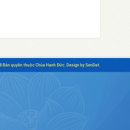
8 Bản quyền thuộc Chùa Hạnh Đức. Design by SenDat.