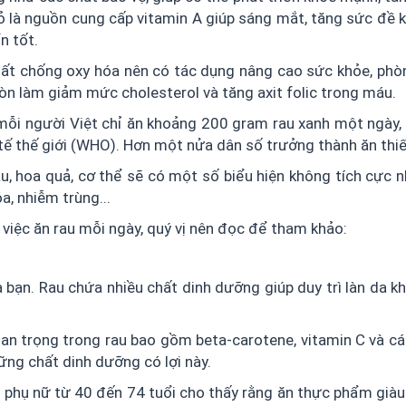
ỏ là nguồn cung cấp vitamin A giúp sáng mắt, tăng sức đề k
ển tốt.
hất chống oxy hóa nên có tác dụng nâng cao sức khỏe, phò
còn làm giảm mức cholesterol và tăng axit folic trong máu.
mỗi người Việt chỉ ăn khoảng 200 gram rau xanh một ngày, 
ế thế giới (WHO). Hơn một nửa dân số trưởng thành ăn thiếu
au, hoa quả, cơ thể sẽ có một số biểu hiện không tích cực n
a, nhiễm trùng...
 việc ăn rau mỗi ngày, quý vị nên đọc để tham khảo:
 bạn. Rau chứa nhiều chất dinh dưỡng giúp duy trì làn da 
an trọng trong rau bao gồm beta-carotene, vitamin C và c
ững chất dinh dưỡng có lợi này.
 phụ nữ từ 40 đến 74 tuổi cho thấy rằng ăn thực phẩm giàu 