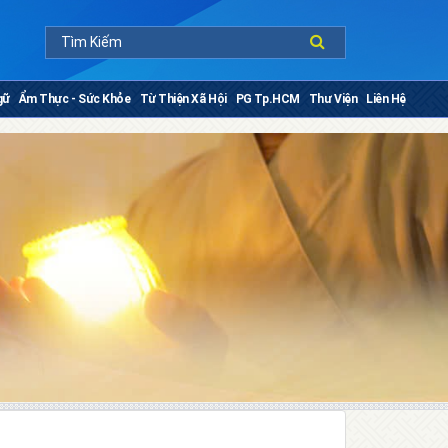
gữ
Ẩm Thực - Sức Khỏe
Từ Thiện Xã Hội
PG Tp.HCM
Thư Viện
Liên Hệ