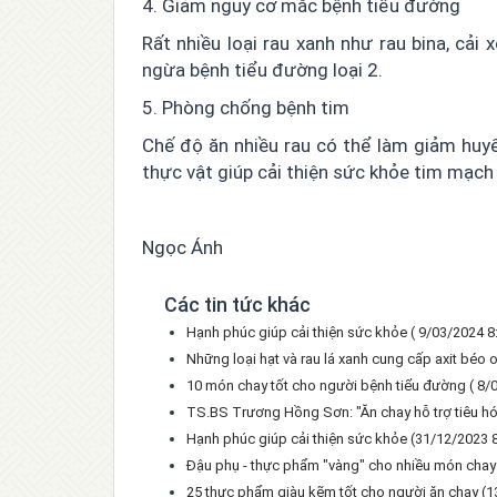
4. Giảm nguy cơ mắc bệnh tiểu đường
Rất nhiều loại rau xanh như rau bina, cả
ngừa bệnh tiểu đường loại 2.
5. Phòng chống bệnh tim
Chế độ ăn nhiều rau có thể làm giảm huyế
thực vật giúp cải thiện sức khỏe tim mạch
Ngọc Ánh
Các tin tức khác
Hạnh phúc giúp cải thiện sức khỏe
( 9/03/2024 8
Những loại hạt và rau lá xanh cung cấp axit béo
10 món chay tốt cho người bệnh tiểu đường
( 8/
TS.BS Trương Hồng Sơn: "Ăn chay hỗ trợ tiêu hó
Hạnh phúc giúp cải thiện sức khỏe
(31/12/2023 8
Đậu phụ - thực phẩm "vàng" cho nhiều món chay
25 thực phẩm giàu kẽm tốt cho người ăn chay
(1