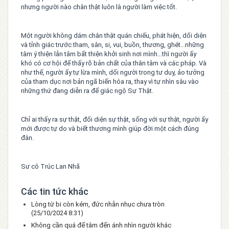
nhưng người nào chân thật luôn là người làm việc tốt.
Một người không dám chân thật quán chiếu, phát hiện, dối diện
và tỉnh giác trước tham, sân, si, vui, buồn, thương, ghét...những
tâm ý thiện lẫn tâm bất thiện khởi sinh nơi mình...thì người ấy
khó có cơ hội để thấy rõ bản chất của thân tâm và các pháp. Và
như thế, người ấy tự lừa mình, dối người trong tư duy, ảo tưởng
của tham dục nơi bản ngã biến hóa ra, thay vì tự nhìn sâu vào
những thứ đang diễn ra để giác ngộ Sự Thật.
Chỉ ai thấy ra sự thật, đối diện sự thật, sống với sự thật, người ấy
mới được tự do và biết thương mình giúp đời một cách đúng
đắn.
Sư cô Trúc Lan Nhã
Các tin tức khác
Lòng từ bi còn kém, đức nhẫn nhục chưa tròn
(25/10/2024 8:31)
Không cần quá để tâm đến ánh nhìn người khác