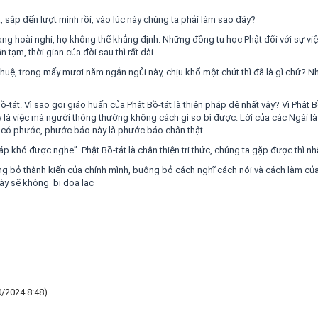
ià, sắp đến lượt mình rồi, vào lúc này chúng ta phải làm sao đây?
ang hoài nghi, họ không thể khẳng định. Những đồng tu học Phật đối với sự vi
 tạm, thời gian của đời sau thì rất dài.
 huệ, trong mấy mươi năm ngắn ngủi này, chịu khổ một chút thì đã là gì chứ? Nhấ
-tát. Vì sao gọi giáo huấn của Phật Bồ-tát là thiện pháp đệ nhất vậy? Vì Phật B
ây là việc mà người thông thường không cách gì so bì được. Lời của các Ngài là
iền có phước, phước báo này là phước báo chân thật.
khó được nghe”. Phật Bồ-tát là chân thiện tri thức, chúng ta gặp được thì nhất
 bỏ thành kiến của chính mình, buông bỏ cách nghĩ cách nói và cách làm của c
này sẽ không bị đọa lạc
0/2024 8:48)