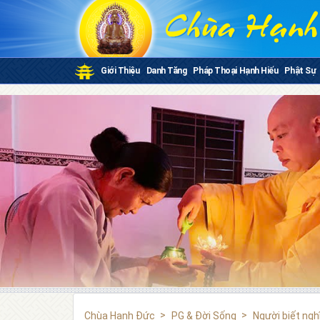
Giới Thiệu
Danh Tăng
Pháp Thoại Hạnh Hiếu
Phật Sự
Chùa Hạnh Đức
PG & Đời Sống
Người biết nghĩ