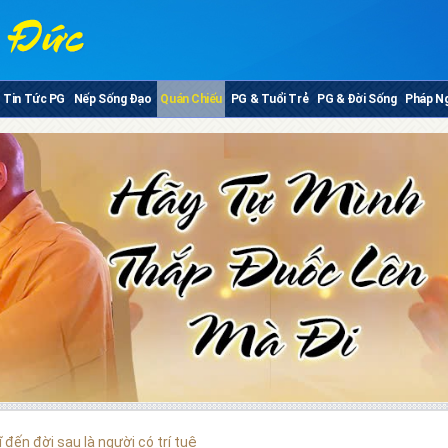
Tin Tức PG
Nếp Sống Đạo
Quán Chiếu
PG & Tuổi Trẻ
PG & Đời Sống
Pháp N
 đến đời sau là người có trí tuệ