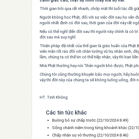
cảnh giác cao, thật sự nhìn thấy mà sợ hãi.
Thời gian trôi qua rất nhanh, chớp mắt thì tuổi tác đã g
Người không học Phật, đối với sự việc đời sau họ vẫn đ
người nhất định có đời sau, thời gian của đời này rất ngắn
Nếu có thể nghĩ đến đời sau thì người này chính là có trí
đời sau mà suy nghĩ.
Thiện pháp đệ nhất của thế gian là giáo huấn của Phật Bồ
viên mãn rốt ráo đối với chân tướng vũ trụ nhân sinh, đ
lầm, chúng ta có thể tin có thể tiếp nhận, vậy thì bạn l
Nhà Phật thường hay nói “thân người khó được, Phật pháp 
Chúng tôi cũng thường khuyên bảo mọi người, hãy buông
vậy thì đời này của chúng ta sẽ không luống uổng, đời 
HT. Tịnh Không
Các tin tức khác
Buông bỏ sự chấp trước
(22/10/2024 8:49)
Sống chánh niệm trong từng khoảnh khắc
(22/1
Chấp nhận sự vô thường
(22/10/2024 8:46)