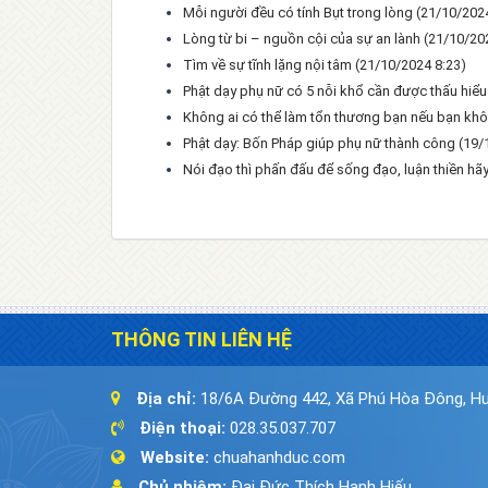
Mỗi người đều có tính Bụt trong lòng
(21/10/2024
Lòng từ bi – nguồn cội của sự an lành
(21/10/20
Tìm về sự tĩnh lặng nội tâm
(21/10/2024 8:23)
Phật dạy phụ nữ có 5 nỗi khổ cần được thấu hiể
Không ai có thể làm tổn thương bạn nếu bạn kh
Phật dạy: Bốn Pháp giúp phụ nữ thành công
(19/
Nói đạo thì phấn đấu để sống đạo, luận thiền hã
THÔNG TIN LIÊN HỆ
Địa chỉ:
18/6A Đường 442, Xã Phú Hòa Đông, Hu
Điện thoại:
028.35.037.707
Website:
chuahanhduc.com
Chủ nhiệm:
Đại Đức Thích Hạnh Hiếu