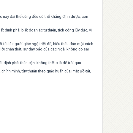
ệc này đại thể cũng đều có thể khẳng định được, con
t định phải biết đoạn ác tu thiện, tích công lũy đức, vì
ồ-tát là người giác ngộ triệt để, hiểu thấu đáo một cách
 lời chân thật, sự dạy bảo của các Ngài không có sai
 định phải thân cận, không thể lơ là để trôi qua.
hính mình, tùy thuận theo giáo huấn của Phật Bồ-tát,