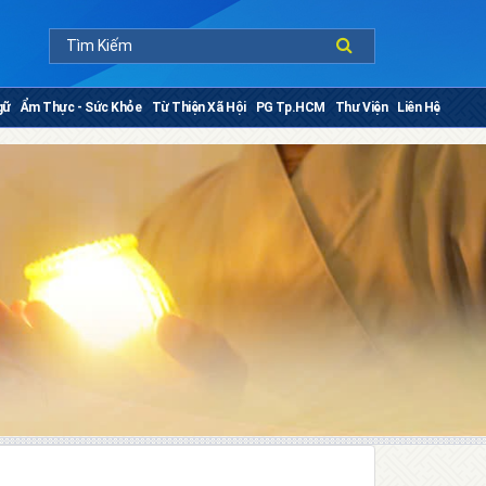
gữ
Ẩm Thực - Sức Khỏe
Từ Thiện Xã Hội
PG Tp.HCM
Thư Viện
Liên Hệ