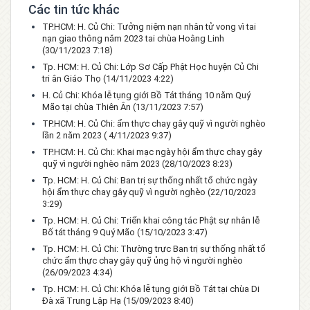
Các tin tức khác
TP.HCM: H. Củ Chi: Tưởng niệm nạn nhân tử vong vì tai
nạn giao thông năm 2023 tai chùa Hoằng Linh
(30/11/2023 7:18)
Tp. HCM: H. Củ Chi: Lớp Sơ Cấp Phật Học huyện Củ Chi
tri ân Giáo Thọ
(14/11/2023 4:22)
H. Củ Chi: Khóa lễ tụng giới Bồ Tát tháng 10 năm Quý
Mão tại chùa Thiên Ân
(13/11/2023 7:57)
TP.HCM: H. Củ Chi: ẩm thực chay gây quỹ vì người nghèo
lần 2 năm 2023
( 4/11/2023 9:37)
TP.HCM: H. Củ Chi: Khai mạc ngày hội ẩm thực chay gây
quỹ vì người nghèo năm 2023
(28/10/2023 8:23)
Tp. HCM: H. Củ Chi: Ban trị sự thống nhất tổ chức ngày
hội ẩm thực chay gây quỹ vì người nghèo
(22/10/2023
3:29)
Tp. HCM: H. Củ Chi: Triển khai công tác Phật sự nhân lễ
Bố tát tháng 9 Quý Mão
(15/10/2023 3:47)
Tp. HCM: H. Củ Chi: Thường trực Ban trị sự thống nhất tổ
chức ẩm thực chay gây quỹ ủng hộ vì người nghèo
(26/09/2023 4:34)
Tp. HCM: H. Củ Chi: Khóa lễ tụng giới Bồ Tát tại chùa Di
Đà xã Trung Lập Hạ
(15/09/2023 8:40)