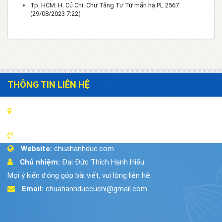
Tp. HCM: H. Củ Chi: Chư Tăng Tự Tứ mãn hạ PL 2567
(29/08/2023 7:22)
THÔNG TIN LIÊN HỆ
Địa chỉ:
18/6A Đường 442, Xã Phú Hòa Đông, Huyện Củ
Chi ,Tp.HCM
Điện thoại:
028.35.037.707
Website:
chuahanhduc.com
Chủ nhiệm:
Đại Đức Thích Hạnh Hiếu
Mọi ý kiến đóng góp bài viết, vui lòng liên hệ:
Email:
chuahanhduccuchi@gmail.com